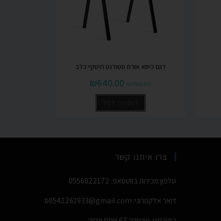
דגם כיסא אורח סטודנט היטקיי כלב
₪
640.00
₪
750.00
הוספה לסל
צרו איתנו קשר
טלפון מכירות בווטסאפ: 0556822172
דואר אלקטרוני: b0542261933@gmail.com
כתובתנו: פינסקר 67 פתח תקוה