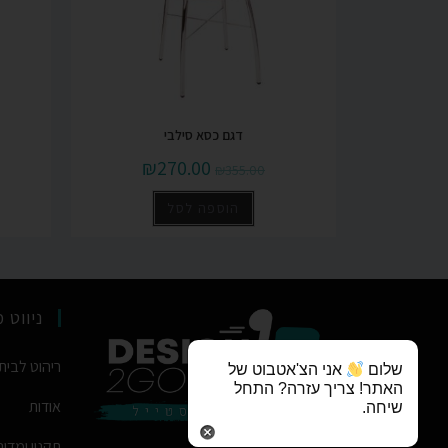
דגם כסא סילבי
₪
270.00
₪
355.00
הוספה לסל
ניווט 
ריהוט לבית
שלום
אני הצ'אטבוט של
האתר! צריך עזרה? התחל
אודות
שיחה.
תקנון ומדינ