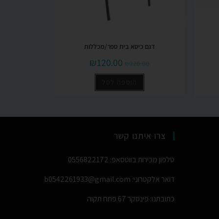
דגם כיסא בית ספר/מכללות
₪
120.00
₪
220.00
הוספה לסל
צרו איתנו קשר
טלפון מכירות בווטסאפ: 0556822172
דואר אלקטרוני: b0542261933@gmail.com
כתובתנו: פינסקר 67 פתח תקוה