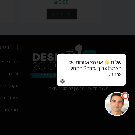
₪
0.00
הוספה לסל
ניווט 
ריהוט לבית
שלום
אני הצ'אטבוט של
האתר! צריך עזרה? התחל
אודות
שיחה.
תקנון ומדינ
מענה חדשני ומרענן לריהוט מעוצב
מאמרים
צור קשר