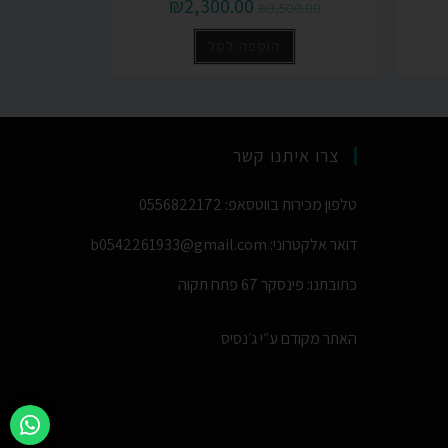
₪
2,300.00
₪
3,500.00
הוספה לסל
צרו איתנו קשר
טלפון מכירות בווטסאפ: 0556822172
דואר אלקטרוני: b0542261933@gmail.com
כתובתנו: פינסקר 67 פתח תקוה
האתר מקודם ע״י
ג׳נסיס