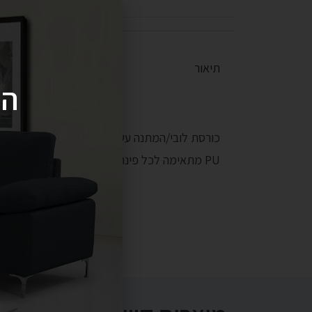
תיאור
הי
כורסת לובי/המתנה עשויה דמוי עור
PU
רך ונעים במיו
PU
מתאימה לכל פינה בבית ובמשרד. ריפוד הכור